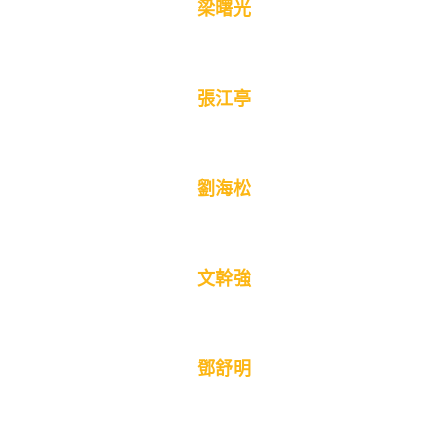
梁曙光
張江亭
劉海松
文幹強
鄧舒明