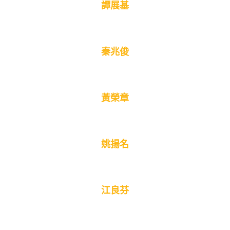
譚展基
秦兆俊
黃榮章
姚揚名
江良芬