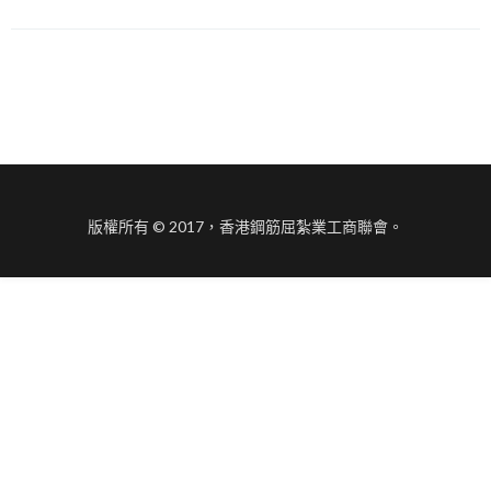
版權所有 © 2017，香港鋼筋屈紮業工商聯會。