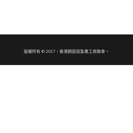
版權所有 © 2017，香港鋼筋屈紮業工商聯會。