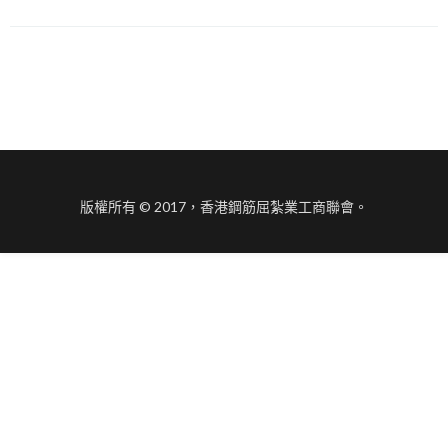
版權所有 © 2017，香港鋼筋屈紮業工商聯會。