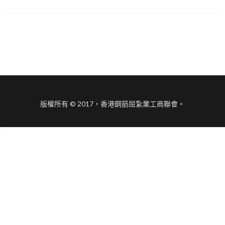
版權所有 © 2017，香港鋼筋屈紮業工商聯會。