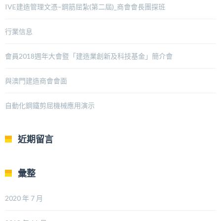
IVE建造管理文憑–鋼筋屈紮(第二屆)_商會會長團探班
行業信息
會員2018週年大會暨「建造業創新及科技基金」簡介會
與澳門建造商會會面
自動化鋼鐵剪屈機械應用演示
近期留言
彙整
2020 年 7 月