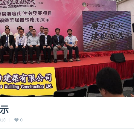
示
0
18    |    