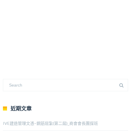
近期文章
IVE建造管理文憑–鋼筋屈紮(第二屆)_商會會長團探班