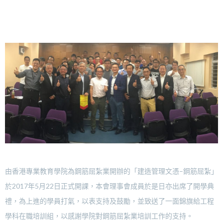
由香港專業教育學院為鋼筋屈紮業開辦的「建造管理文憑–鋼筋屈紮」
於2017年5月22日正式開課，本會理事會成員於是日亦出席了開學典
禮，為上進的學員打氣，以表支持及鼓勵，並致送了一面錦旗給工程
學科在職培訓組，以感謝學院對鋼筋屈紮業培訓工作的支持。