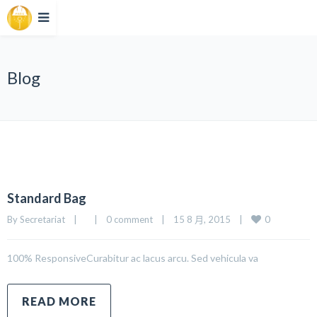
Blog
Standard Bag
0
By Secretariat    |        |    
0 comment
    |    15 8 月, 2015    |    
100% ResponsiveCurabitur ac lacus arcu. Sed vehicula va
READ MORE