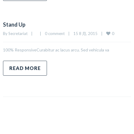
Stand Up
0
By Secretariat    |        |    
0 comment
    |    15 8 月, 2015    |    
100% ResponsiveCurabitur ac lacus arcu. Sed vehicula va
READ MORE